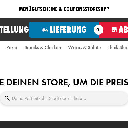
MENÜ
GUTSCHEINE & COUPONS
STORES
APP
STELLUNG
LIEFERUNG
A
O.
Pasta
Snacks & Chicken
Wraps & Salate
Thick Sha
E DEINEN STORE, UM DIE PREI