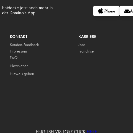
Entdecke jetzt noch mehr in
iPhone
A
der Domino's App
KONTAKT
KARRIERE
Kunden-Feedback
Jobs
Impressum
Franchise
FAQ
Newsletter
Hinweis geben
ENGLISH VISITOR? CLICK
HERE