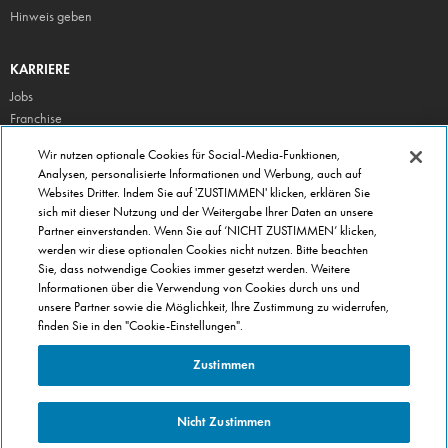
Hinweis geben
KARRIERE
Jobs
Franchise
Wir nutzen optionale Cookies für Social-Media-Funktionen,
ÜBER DOMINO'S
Analysen, personalisierte Informationen und Werbung, auch auf
Storesuche
Websites Dritter. Indem Sie auf 'ZUSTIMMEN' klicken, erklären Sie
sich mit dieser Nutzung und der Weitergabe Ihrer Daten an unsere
Presse
Partner einverstanden. Wenn Sie auf ‘NICHT ZUSTIMMEN’ klicken,
Domino's App
werden wir diese optionalen Cookies nicht nutzen. Bitte beachten
Sie, dass notwendige Cookies immer gesetzt werden. Weitere
Unternehmen
Informationen über die Verwendung von Cookies durch uns und
Geschenkgutscheine
unsere Partner sowie die Möglichkeit, Ihre Zustimmung zu widerrufen,
finden Sie in den "Cookie-Einstellungen".
Cookie Einstellungen
Datenschutz
Zustimmen
Allgemeine Geschäftsbedingungen
Nicht Zustimmen
ENGLISH VISITOR? CLICK
HERE