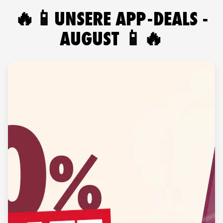
🔥📱UNSERE APP-DEALS -
AUGUST 📱🔥