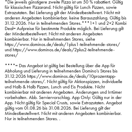
*Die jeweils günstigere zweite Pizza ist um 50 % rabattiert. Gültig
für klassischen Pizzarand. Nicht gültig für Lunch Pizzen, sowie
Extrazutaten. Bei Lieferung gilt der Mindestbestellwert. Nicht mit
anderen Angeboten kombinierbar. keine Barauszahlung. Gültig bis
31.12.2026. Nur in teilnehmenden Stores.***1+1 und 2+2 Kombi
Deal= Aufpreise für bestimmte Produkte möglich. Bei Lieferung gilt
der Mindestbestellwert. Nicht mit anderen Angeboten
kombinierbar. Nur in teilnehmenden Stores, siehe
https://www.dominos.de/deals/1plus1-teilnehmende-stores/
und https://www.dominos.de/deals/2plus2-teilnehmende-
stores/
****= Das Angebot ist gültig bei Bestellung über die App für
Abholung und Lieferung in teilnehmenden Domino’s Stores bis
31.12.2026 https://www.dominos.de/deals/10prozentapp-
teilnehmende-stores/. Nicht gültig für Aktionspizzen, individuelle
und Halb & Halb Pizzen, Lunch und Eis Produkte. Nicht
kombinierbar mit anderen Angeboten. Änderungen und Irrtümer
vorbehalten. Abb. Serviervorschlag. App Only: Gültig nur in der
App. Nicht gültig für Special Crusts, sowie Extrazutaten. Angebot
gültig vom 01.08.26 bis 31.08.2026. Bei Lieferung gilt der
Mindestbestellwert. Nicht mit anderen Angeboten kombinierbar.
Nur in teilnehmenden Stores. .