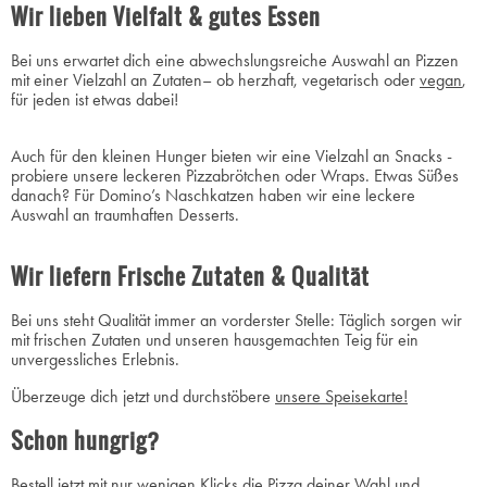
Wir lieben Vielfalt & gutes Essen
Bei uns erwartet dich eine abwechslungsreiche Auswahl an Pizzen
mit einer Vielzahl an Zutaten– ob herzhaft, vegetarisch oder
vegan
,
für jeden ist etwas dabei!
Auch für den kleinen Hunger bieten wir eine Vielzahl an Snacks -
probiere unsere leckeren Pizzabrötchen oder Wraps. Etwas Süßes
danach? Für Domino’s Naschkatzen haben wir eine leckere
Auswahl an traumhaften Desserts.
Wir liefern Frische Zutaten & Qualität
Bei uns steht Qualität immer an vorderster Stelle: Täglich sorgen wir
mit frischen Zutaten und unseren hausgemachten Teig für ein
unvergessliches Erlebnis.
Überzeuge dich jetzt und durchstöbere
unsere Speisekarte!
Schon hungrig?
Bestell
jetzt
mit nur wenigen Klicks die Pizza deiner Wahl und