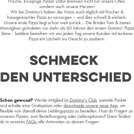
Frische, knusprige Pizza? Dafür brennen nicht nur unsere Öfen,
sondern auch unsere Herzen!
Wir bei Domino’s haben die Vision euch täglich mit frischer &
hausgemachter Pizza zu versorgen – und dies schnell & einfach.
Unsere erste Pizza liegt schon weit zurück… Die Brüder Tom & James
Monaghan gründeten vor mehr als 60 Jahren den ersten Domino‘ Pizza
Store - Seitdem bemühen wir uns jeden Tag unsere Kunden mit leckerer
Pizza ein Lächeln ins Gesicht zu zaubern.
SCHMECK
DEN UNTERSCHIED
Schon gewusst?
Werde Mitglied im
Domino‘s Club
, sammle Punkte
und erhalte eine Gratispizza oder
downloade unsere neue App
, um
flexible von überall deine Lieblingspizza zu bestellen. Hast du Fragen zu
unseren Pizzen, zum Bestellvorgang oder Lieferoptionen? Dann findest
du in unseren
FAQs
alle Antworten zu deinen Fragen.