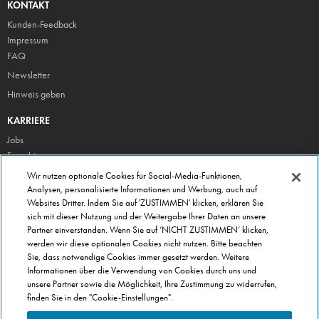
KONTAKT
Kunden-Feedback
Impressum
FAQ
Newsletter
Hinweis geben
KARRIERE
Jobs
Franchise
Wir nutzen optionale Cookies für Social-Media-Funktionen,
ÜBER DOMINO'S
Analysen, personalisierte Informationen und Werbung, auch auf
Storesuche
Websites Dritter. Indem Sie auf 'ZUSTIMMEN' klicken, erklären Sie
Presse
sich mit dieser Nutzung und der Weitergabe Ihrer Daten an unsere
Partner einverstanden. Wenn Sie auf ‘NICHT ZUSTIMMEN’ klicken,
Domino's App
werden wir diese optionalen Cookies nicht nutzen. Bitte beachten
Unternehmen
Sie, dass notwendige Cookies immer gesetzt werden. Weitere
Informationen über die Verwendung von Cookies durch uns und
Geschenkgutscheine
unsere Partner sowie die Möglichkeit, Ihre Zustimmung zu widerrufen,
Cookie Einstellungen
finden Sie in den "Cookie-Einstellungen".
Datenschutz