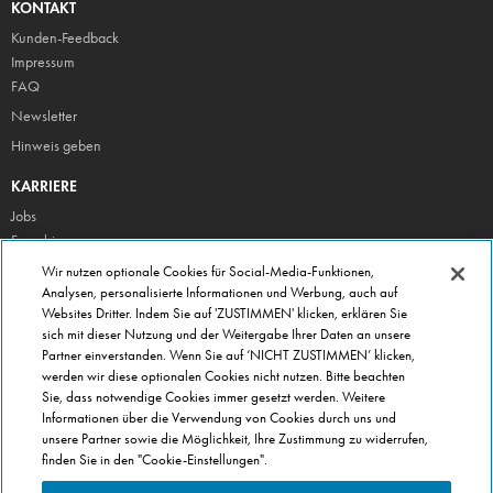
KONTAKT
Kunden-Feedback
Impressum
FAQ
Newsletter
Hinweis geben
KARRIERE
Jobs
Franchise
Wir nutzen optionale Cookies für Social-Media-Funktionen,
ÜBER DOMINO'S
Analysen, personalisierte Informationen und Werbung, auch auf
Storesuche
Websites Dritter. Indem Sie auf 'ZUSTIMMEN' klicken, erklären Sie
Presse
sich mit dieser Nutzung und der Weitergabe Ihrer Daten an unsere
Partner einverstanden. Wenn Sie auf ‘NICHT ZUSTIMMEN’ klicken,
Domino's App
werden wir diese optionalen Cookies nicht nutzen. Bitte beachten
Unternehmen
Sie, dass notwendige Cookies immer gesetzt werden. Weitere
Informationen über die Verwendung von Cookies durch uns und
Geschenkgutscheine
unsere Partner sowie die Möglichkeit, Ihre Zustimmung zu widerrufen,
Cookie Einstellungen
finden Sie in den "Cookie-Einstellungen".
Datenschutz