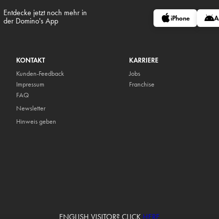
Entdecke jetzt noch mehr in
iPhone
A
der Domino's App
KONTAKT
KARRIERE
Kunden-Feedback
Jobs
Impressum
Franchise
FAQ
Newsletter
Hinweis geben
ENGLISH VISITOR? CLICK
HERE