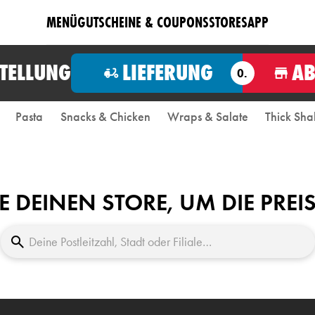
MENÜ
GUTSCHEINE & COUPONS
STORES
APP
STELLUNG
LIEFERUNG
A
O.
Pasta
Snacks & Chicken
Wraps & Salate
Thick Sha
E DEINEN STORE, UM DIE PREI