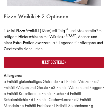
Pizza Waikiki + 2 Optionen
a2
g
1 Mini-Pizza Waikiki (17cm) mit Teig
und Mozzarella
mit
2,3,9,17
saftigem Hinterschinken mit Würzlake
, Ananas und
g
einer Extra-Portion Mozzarella
. Legende für Allergene und
Zusatzstoffe siehe unten.
JETZT BESTELLEN
Allergene:
a Enthält glutenhaltiges Getreide · a1 Enthält Weizen · a2
Enthält Weizen und Gerste · a3 Enthält Weizen und Roggen ·
b Enthält Krebstiere · c Enthält Fische · d Enthält
Schalenfrüchte · d1 Enthält Cashewkerne · d2 Enthält
Mandeln · e Enthält Erdnüsse · f Enthält Sojabohnen · g