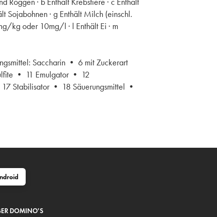
d Roggen · b Enthält Krebstiere · c Enthält
lt Sojabohnen · g Enthält Milch (einschl.
0mg/kg oder 10mg/l · l Enthält Ei · m
ngsmittel: Saccharin • 6 mit Zuckerart
ulfite • 11 Emulgator • 12
 17 Stabilisator • 18 Säuerungsmittel •
ndroid
ER DOMINO'S