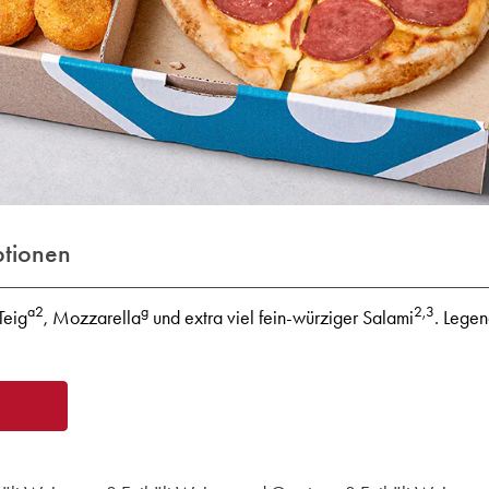
ptionen
a2
g
2,3
Teig
, Mozzarella
und extra viel fein-würziger Salami
. Legen