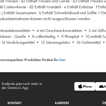
hält Weizen · a2 Enthält Weizen und Gerste · a3 Enthält Weizen un
ält Cashewkerne · d2 Enthält Mandeln · e Enthält Erdnüsse · f Enthä
enf · j Enthält Sesamsamen · k Enthält Schwefeldioxid und Sulfite >1
reuzkontaminationen können nicht ausgeschlossen werden.
Antioxidationsmitteln • 4 mit Geschmacksverstärker • 5 mit Süßu
lalanin - Quelle • 8 coffeinhaltig • 9 Phosphat • 10 enthält S
• 14 Verdickungsmittel • 15 Säureregulator • 16 Geliermittel •
 vorverpackten Produkten findest Du
hier
Entdecke jetzt noch mehr in
iPhone
A
der Domino's App
KONTAKT
KARRIERE
ÜB