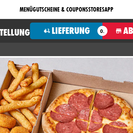
MENÜ
GUTSCHEINE & COUPONS
STORES
APP
LIEFERUNG
A
STELLUNG
O.