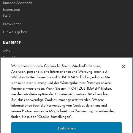
Kunden-Feedback
Impressum
FAQ
Newsletter
Hinweis geben
KARRIERE
Jobs
Franchise
Wir nutzen optionale Cookies für Social-Media-Funktionen,
ÜBER DOMINO'S
Analysen, personalisierte Informationen und Werbung, auch auf
Storesuche
Websites Dritter. Indem Sie auf 'ZUSTIMMEN' klicken, erklären Sie
Presse
sich mit dieser Nutzung und der Weitergabe Ihrer Daten an unsere
Partner einverstanden. Wenn Sie auf ‘NICHT ZUSTIMMEN’ klicken,
Domino's App
werden wir diese optionalen Cookies nicht nutzen. Bitte beachten
Unternehmen
Sie, dass notwendige Cookies immer gesetzt werden. Weitere
Informationen über die Verwendung von Cookies durch uns und
Geschenkgutscheine
unsere Partner sowie die Möglichkeit, Ihre Zustimmung zu widerrufen,
Cookie Einstellungen
finden Sie in den "Cookie-Einstellungen".
Datenschutz
Zustimmen
Allgemeine Geschäftsbedingungen