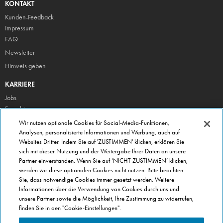
KONTAKT
Kunden-Feedback
Impressum
FAQ
Newsletter
Hinweis geben
KARRIERE
Jobs
Franchise
Wir nutzen optionale Cookies für Social-Media-Funktionen,
ÜBER DOMINO'S
Analysen, personalisierte Informationen und Werbung, auch auf
Storesuche
Websites Dritter. Indem Sie auf 'ZUSTIMMEN' klicken, erklären Sie
Presse
sich mit dieser Nutzung und der Weitergabe Ihrer Daten an unsere
Partner einverstanden. Wenn Sie auf ‘NICHT ZUSTIMMEN’ klicken,
Domino's App
werden wir diese optionalen Cookies nicht nutzen. Bitte beachten
Unternehmen
Sie, dass notwendige Cookies immer gesetzt werden. Weitere
Informationen über die Verwendung von Cookies durch uns und
Geschenkgutscheine
unsere Partner sowie die Möglichkeit, Ihre Zustimmung zu widerrufen,
Cookie Einstellungen
finden Sie in den "Cookie-Einstellungen".
Datenschutz