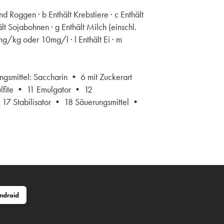
d Roggen · b Enthält Krebstiere · c Enthält
lt Sojabohnen · g Enthält Milch (einschl.
0mg/kg oder 10mg/l · l Enthält Ei · m
ngsmittel: Saccharin • 6 mit Zuckerart
ulfite • 11 Emulgator • 12
 17 Stabilisator • 18 Säuerungsmittel •
ndroid