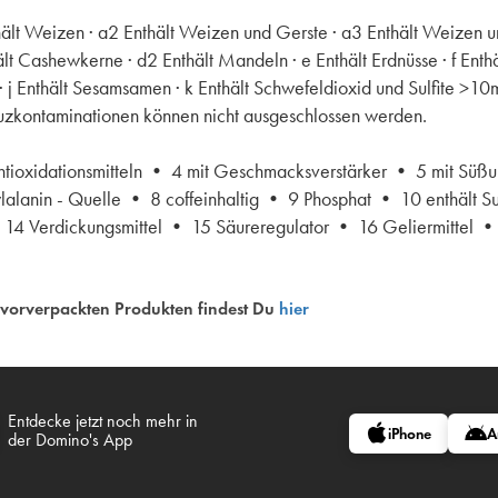
hält Weizen · a2 Enthält Weizen und Gerste · a3 Enthält Weizen un
ält Cashewkerne · d2 Enthält Mandeln · e Enthält Erdnüsse · f Enthä
enf · j Enthält Sesamsamen · k Enthält Schwefeldioxid und Sulfite >1
reuzkontaminationen können nicht ausgeschlossen werden.
Antioxidationsmitteln • 4 mit Geschmacksverstärker • 5 mit Süßu
lalanin - Quelle • 8 coffeinhaltig • 9 Phosphat • 10 enthält S
• 14 Verdickungsmittel • 15 Säureregulator • 16 Geliermittel •
 vorverpackten Produkten findest Du
hier
Entdecke jetzt noch mehr in
iPhone
A
der Domino's App