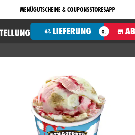
MENÜ
GUTSCHEINE & COUPONS
STORES
APP
LIEFERUNG
A
STELLUNG
O.