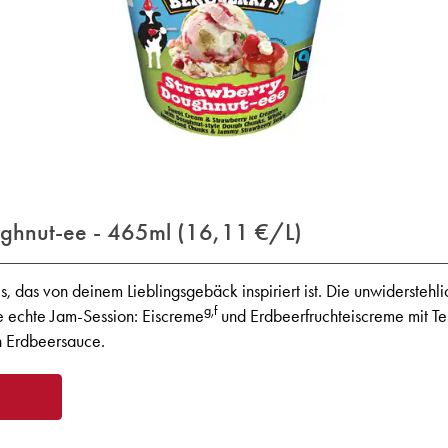
ughnut-ee - 465ml (16,11 €/L)
s, das von deinem Lieblingsgebäck inspiriert ist. Die unwidersteh
g,f
ne echte Jam-Session: Eiscreme
und Erdbeerfruchteiscreme mit T
n Erdbeersauce.