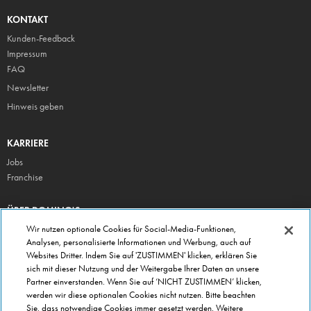
KONTAKT
Kunden-Feedback
Impressum
FAQ
Newsletter
Hinweis geben
KARRIERE
Jobs
Franchise
ÜBER DOMINO'S
Storesuche
Wir nutzen optionale Cookies für Social-Media-Funktionen,
Analysen, personalisierte Informationen und Werbung, auch auf
Presse
Websites Dritter. Indem Sie auf 'ZUSTIMMEN' klicken, erklären Sie
Domino's App
sich mit dieser Nutzung und der Weitergabe Ihrer Daten an unsere
Partner einverstanden. Wenn Sie auf ‘NICHT ZUSTIMMEN’ klicken,
Unternehmen
werden wir diese optionalen Cookies nicht nutzen. Bitte beachten
Geschenkgutscheine
Sie, dass notwendige Cookies immer gesetzt werden. Weitere