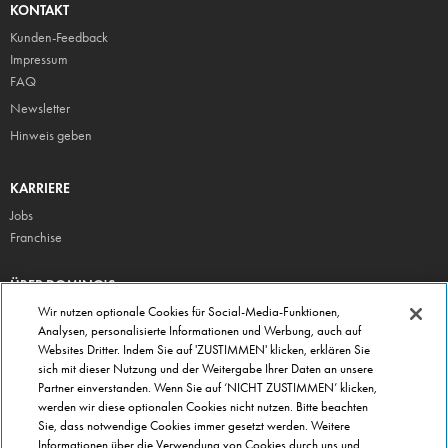
KONTAKT
Kunden-Feedback
Impressum
FAQ
Newsletter
Hinweis geben
KARRIERE
Jobs
Franchise
ÜBER DOMINO'S
Storesuche
Wir nutzen optionale Cookies für Social-Media-Funktionen,
Analysen, personalisierte Informationen und Werbung, auch auf
Presse
Websites Dritter. Indem Sie auf 'ZUSTIMMEN' klicken, erklären Sie
Domino's App
sich mit dieser Nutzung und der Weitergabe Ihrer Daten an unsere
Partner einverstanden. Wenn Sie auf ‘NICHT ZUSTIMMEN’ klicken,
Unternehmen
werden wir diese optionalen Cookies nicht nutzen. Bitte beachten
Geschenkgutscheine
Sie, dass notwendige Cookies immer gesetzt werden. Weitere
Informationen über die Verwendung von Cookies durch uns und
Cookie Einstellungen