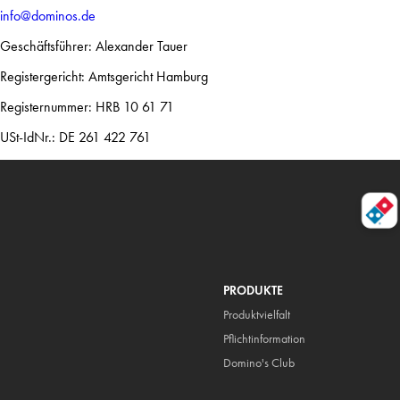
info@dominos.de
Geschäftsführer: Alexander Tauer
Registergericht: Amtsgericht Hamburg
Registernummer: HRB 10 61 71
USt-IdNr.: DE 261 422 761
PRODUKTE
Produktvielfalt
Pflicht
information
Domino's Club