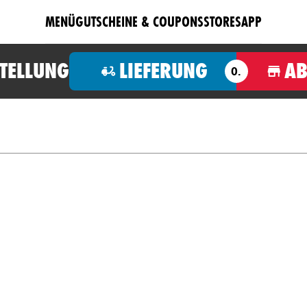
MENÜ
GUTSCHEINE & COUPONS
STORES
APP
STELLUNG
LIEFERUNG
A
O.