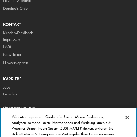
Pflicht
information
Domino's Club
KONTAKT
Kunden-Feedback
Impressum
FAQ
Newsletter
Hinweis geben
KARRIERE
Jobs
Franchise
ÜBER DOMINO'S
Storesuche
Wir nutzen optionale Cookies für Social-Media-Funktionen,
Analysen, personalisierte Informationen und Werbung, auch auf
Presse
Websites Dritter. Indem Sie auf 'ZUSTIMMEN' klicken, erklären Sie
Domino's App
sich mit dieser Nutzung und der Weitergabe Ihrer Daten an unsere