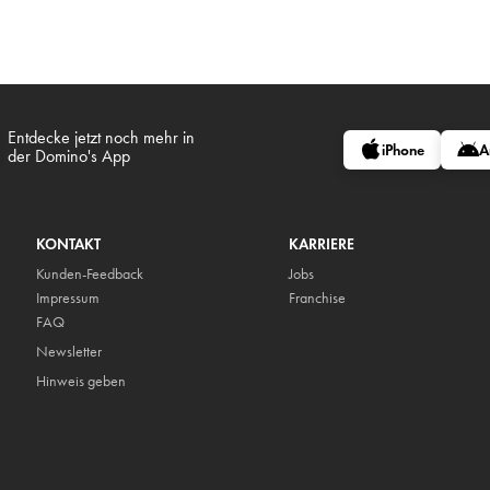
Entdecke jetzt noch mehr in
iPhone
A
der Domino's App
KONTAKT
KARRIERE
Kunden-Feedback
Jobs
Impressum
Franchise
FAQ
Newsletter
Hinweis geben