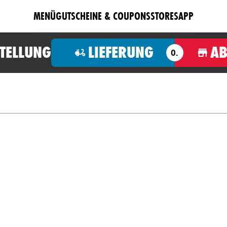
MENÜ
GUTSCHEINE & COUPONS
STORES
APP
STELLUNG
LIEFERUNG
A
O.