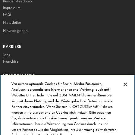
Kunden-Feedback
Impressum
FAQ
Newsletter
Hinweis geben
KARRIERE
Jobs
Franchise
ÜBER DOMINO'S
Storesuche
Wir nutzen optionale Cookies für Social-Media-Funktionen,
Analysen, personalisierte Informationen und Werbung, auch auf
Presse
Websites Dritter. Indem Sie auf 'ZUSTIMMEN' klicken, erklären Sie
Domino's App
sich mit dieser Nutzung und der Weitergabe Ihrer Daten an unsere
Partner einverstanden. Wenn Sie auf ‘NICHT ZUSTIMMEN’ klicken,
Unternehmen
werden wir diese optionalen Cookies nicht nutzen. Bitte beachten
Geschenkgutscheine
Sie, dass notwendige Cookies immer gesetzt werden. Weitere
Informationen über die Verwendung von Cookies durch uns und
Cookie Einstellungen
unsere Partner sowie die Möglichkeit, Ihre Zustimmung zu widerrufen,
Datenschutz