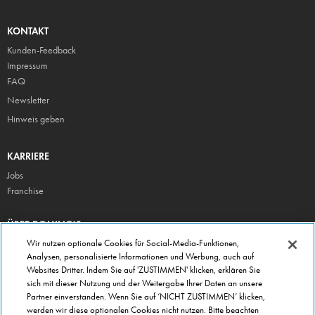
KONTAKT
Kunden-Feedback
Impressum
FAQ
Newsletter
Hinweis geben
KARRIERE
Jobs
Franchise
ÜBER DOMINO'S
Storesuche
Wir nutzen optionale Cookies für Social-Media-Funktionen,
Analysen, personalisierte Informationen und Werbung, auch auf
Presse
Websites Dritter. Indem Sie auf 'ZUSTIMMEN' klicken, erklären Sie
Domino's App
sich mit dieser Nutzung und der Weitergabe Ihrer Daten an unsere
Partner einverstanden. Wenn Sie auf ‘NICHT ZUSTIMMEN’ klicken,
Unternehmen
werden wir diese optionalen Cookies nicht nutzen. Bitte beachten