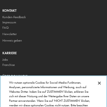
KONTAKT
Kunden-Feedback
Impressum
FAQ
Newsletter
Hinweis geben
KARRIERE
Jobs
Franchise
ÜBER DOMINO'S
Storesuche
Wir nutzen optionale Cookies für Social-Media-Funktionen,
Analysen, personalisierte Informationen und Werbung, auch auf
Presse
Websites Dritter. Indem Sie auf 'ZUSTIMMEN' klicken, erklären Sie
Domino's App
sich mit dieser Nutzung und der Weitergabe Ihrer Daten an unsere
Partner einverstanden. Wenn Sie auf ‘NICHT ZUSTIMMEN’ klicken,
Unternehmen
werden wir diese optionalen Cookies nicht nutzen. Bitte beachten