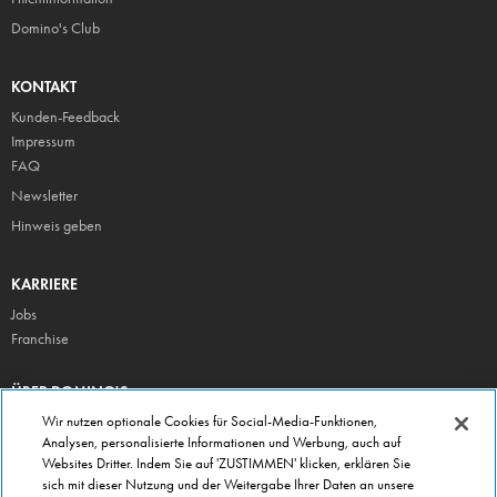
Domino's Club
KONTAKT
Kunden-Feedback
Impressum
FAQ
Newsletter
Hinweis geben
KARRIERE
Jobs
Franchise
ÜBER DOMINO'S
Storesuche
Wir nutzen optionale Cookies für Social-Media-Funktionen,
Analysen, personalisierte Informationen und Werbung, auch auf
Presse
Websites Dritter. Indem Sie auf 'ZUSTIMMEN' klicken, erklären Sie
Domino's App
sich mit dieser Nutzung und der Weitergabe Ihrer Daten an unsere