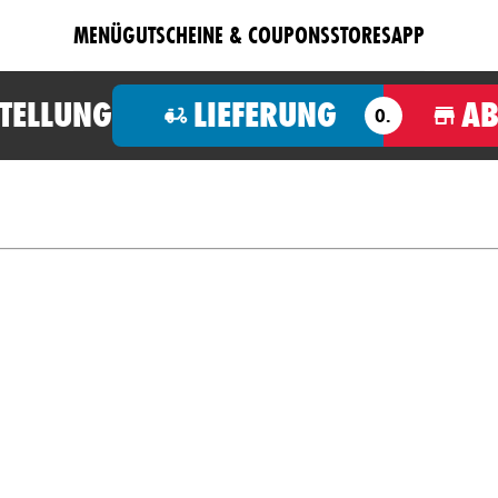
MENÜ
GUTSCHEINE & COUPONS
STORES
APP
STELLUNG
LIEFERUNG
A
O.