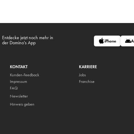
Entdecke jetzt noch mehr in
iPhone
A
der Domino's App
KONTAKT
KARRIERE
Kunden-Feedback
Jobs
Impressum
Franchise
FAQ
Newsletter
Hinweis geben