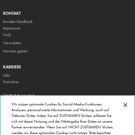
KONTAKT
Kunden-Feedback
Impressum
FAQ
Newsletter
Hinweis geben
KARRIERE
Jobs
Franchise
ÜBER DOMINO'S
Storesuche
Wir nutzen optionale Cookies für Social-Media-Funktionen,
Analysen, personalisierte Informationen und Werbung, auch auf
Presse
Websites Dritter. Indem Sie auf 'ZUSTIMMEN' klicken, erklären Sie
Domino's App
sich mit dieser Nutzung und der Weitergabe Ihrer Daten an unsere
Partner einverstanden. Wenn Sie auf ‘NICHT ZUSTIMMEN’ klicken,
Unternehmen
werden wir diese optionalen Cookies nicht nutzen. Bitte beachten