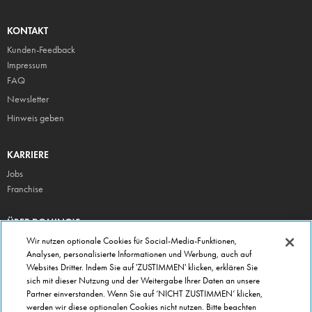
KONTAKT
Kunden-Feedback
Impressum
FAQ
Newsletter
Hinweis geben
KARRIERE
Jobs
Franchise
ÜBER DOMINO'S
Storesuche
Wir nutzen optionale Cookies für Social-Media-Funktionen,
Analysen, personalisierte Informationen und Werbung, auch auf
Presse
Websites Dritter. Indem Sie auf 'ZUSTIMMEN' klicken, erklären Sie
Domino's App
sich mit dieser Nutzung und der Weitergabe Ihrer Daten an unsere
Partner einverstanden. Wenn Sie auf ‘NICHT ZUSTIMMEN’ klicken,
Unternehmen
werden wir diese optionalen Cookies nicht nutzen. Bitte beachten