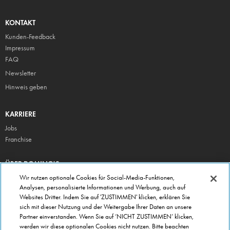
KONTAKT
Kunden-Feedback
Impressum
FAQ
Newsletter
Hinweis geben
KARRIERE
Jobs
Franchise
ÜBER DOMINO'S
Storesuche
Wir nutzen optionale Cookies für Social-Media-Funktionen,
Analysen, personalisierte Informationen und Werbung, auch auf
Presse
Websites Dritter. Indem Sie auf 'ZUSTIMMEN' klicken, erklären Sie
Domino's App
sich mit dieser Nutzung und der Weitergabe Ihrer Daten an unsere
Partner einverstanden. Wenn Sie auf ‘NICHT ZUSTIMMEN’ klicken,
Unternehmen
werden wir diese optionalen Cookies nicht nutzen. Bitte beachten