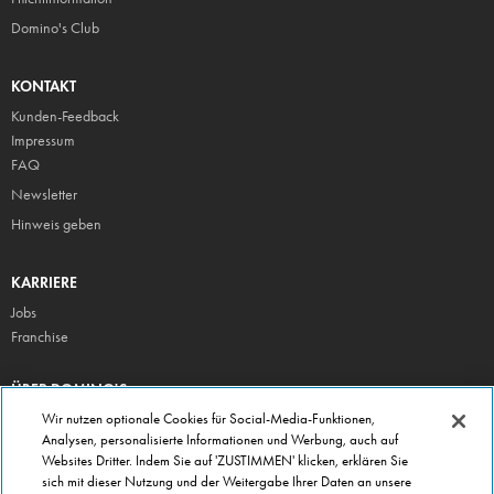
Domino's Club
KONTAKT
Kunden-Feedback
Impressum
FAQ
Newsletter
Hinweis geben
KARRIERE
Jobs
Franchise
ÜBER DOMINO'S
Storesuche
Wir nutzen optionale Cookies für Social-Media-Funktionen,
Analysen, personalisierte Informationen und Werbung, auch auf
Presse
Websites Dritter. Indem Sie auf 'ZUSTIMMEN' klicken, erklären Sie
Domino's App
sich mit dieser Nutzung und der Weitergabe Ihrer Daten an unsere