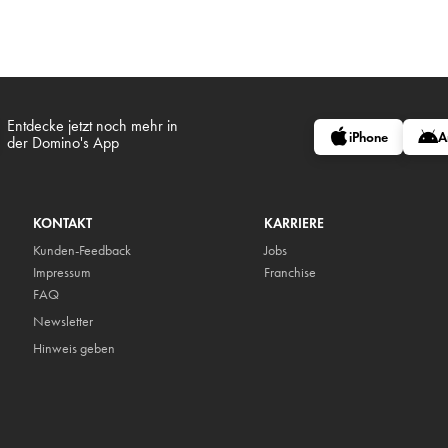
Entdecke jetzt noch mehr in
iPhone
A
der Domino's App
KONTAKT
KARRIERE
Kunden-Feedback
Jobs
Impressum
Franchise
FAQ
Newsletter
Hinweis geben