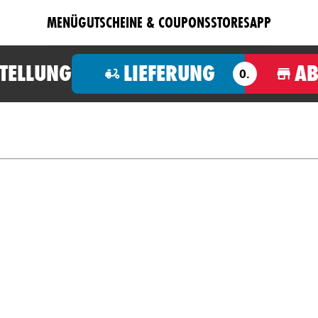
MENÜ
GUTSCHEINE & COUPONS
STORES
APP
STELLUNG
LIEFERUNG
A
O.