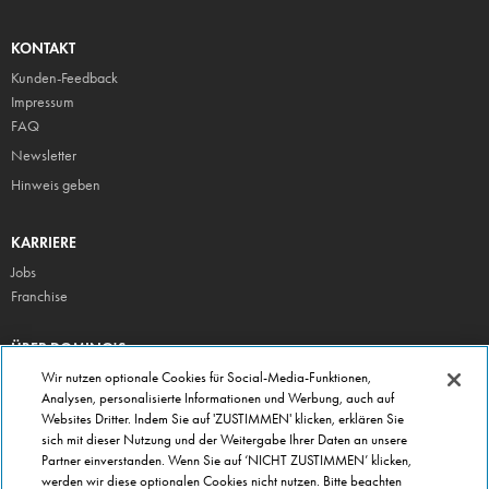
KONTAKT
Kunden-Feedback
Impressum
FAQ
Newsletter
Hinweis geben
KARRIERE
Jobs
Franchise
ÜBER DOMINO'S
Storesuche
Wir nutzen optionale Cookies für Social-Media-Funktionen,
Analysen, personalisierte Informationen und Werbung, auch auf
Presse
Websites Dritter. Indem Sie auf 'ZUSTIMMEN' klicken, erklären Sie
Domino's App
sich mit dieser Nutzung und der Weitergabe Ihrer Daten an unsere
Partner einverstanden. Wenn Sie auf ‘NICHT ZUSTIMMEN’ klicken,
Unternehmen
werden wir diese optionalen Cookies nicht nutzen. Bitte beachten