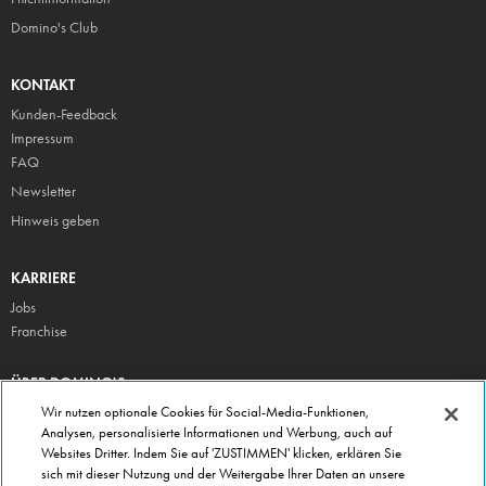
Domino's Club
KONTAKT
Kunden-Feedback
Impressum
FAQ
Newsletter
Hinweis geben
KARRIERE
Jobs
Franchise
ÜBER DOMINO'S
Storesuche
Wir nutzen optionale Cookies für Social-Media-Funktionen,
Analysen, personalisierte Informationen und Werbung, auch auf
Presse
Websites Dritter. Indem Sie auf 'ZUSTIMMEN' klicken, erklären Sie
Domino's App
sich mit dieser Nutzung und der Weitergabe Ihrer Daten an unsere