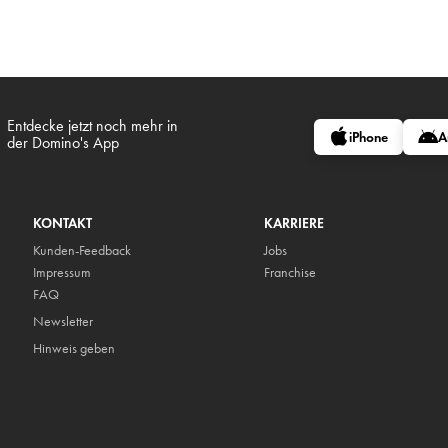
Entdecke jetzt noch mehr in
iPhone
A
der Domino's App
KONTAKT
KARRIERE
Kunden-Feedback
Jobs
Impressum
Franchise
FAQ
Newsletter
Hinweis geben