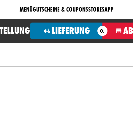
MENÜ
GUTSCHEINE & COUPONS
STORES
APP
STELLUNG
LIEFERUNG
A
O.