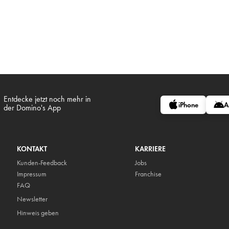
Entdecke jetzt noch mehr in
iPhone
A
der Domino's App
KONTAKT
KARRIERE
Kunden-Feedback
Jobs
Impressum
Franchise
FAQ
Newsletter
Hinweis geben