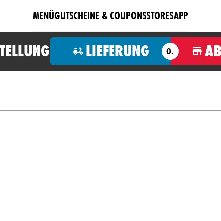
MENÜ
GUTSCHEINE & COUPONS
STORES
APP
STELLUNG
LIEFERUNG
A
O.