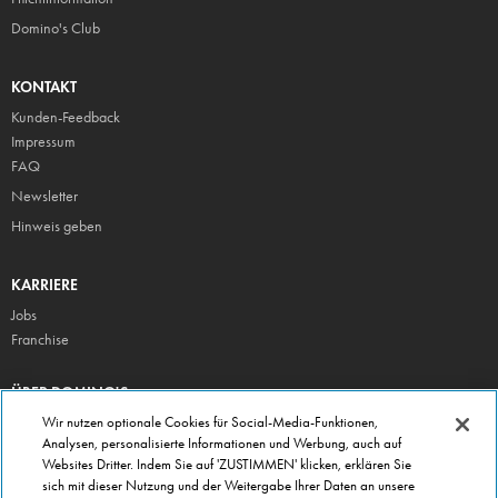
Domino's Club
KONTAKT
Kunden-Feedback
Impressum
FAQ
Newsletter
Hinweis geben
KARRIERE
Jobs
Franchise
ÜBER DOMINO'S
Storesuche
Wir nutzen optionale Cookies für Social-Media-Funktionen,
Analysen, personalisierte Informationen und Werbung, auch auf
Presse
Websites Dritter. Indem Sie auf 'ZUSTIMMEN' klicken, erklären Sie
Domino's App
sich mit dieser Nutzung und der Weitergabe Ihrer Daten an unsere