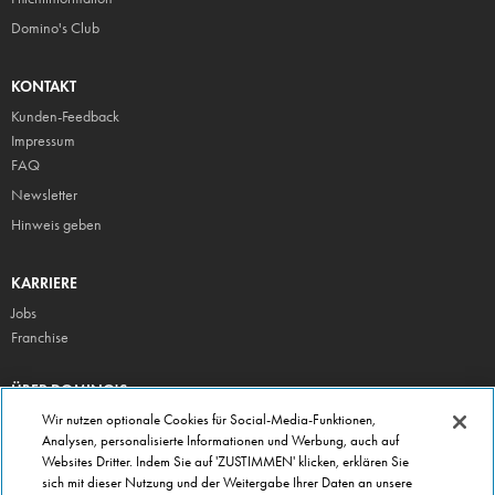
Domino's Club
KONTAKT
Kunden-Feedback
Impressum
FAQ
Newsletter
Hinweis geben
KARRIERE
Jobs
Franchise
ÜBER DOMINO'S
Storesuche
Wir nutzen optionale Cookies für Social-Media-Funktionen,
Analysen, personalisierte Informationen und Werbung, auch auf
Presse
Websites Dritter. Indem Sie auf 'ZUSTIMMEN' klicken, erklären Sie
Domino's App
sich mit dieser Nutzung und der Weitergabe Ihrer Daten an unsere