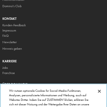
Domino's Club
KONTAKT
Kunden-Feedback
Impressum
FAQ
Newsletter
Hinweis geben
KARRIERE
Jobs
Franchise
ÜBER DOMINO'S
Storesuche
Wir nutzen optionale Cookies für Social-Media-Funktionen,
Analysen, personalisierte Informationen und Werbung, auch auf
Presse
Websites Dritter. Indem Sie auf 'ZUSTIMMEN' klicken, erklären Sie
Domino's App
sich mit dieser Nutzung und der Weitergabe Ihrer Daten an unsere