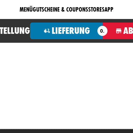
MENÜ
GUTSCHEINE & COUPONS
STORES
APP
STELLUNG
LIEFERUNG
A
O.