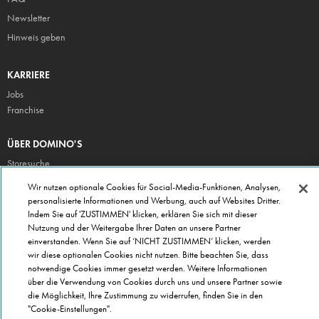
Newsletter
Hinweis geben
KARRIERE
Jobs
Franchise
ÜBER DOMINO'S
Storesuche
Presse
Wir nutzen optionale Cookies für Social-Media-Funktionen, Analysen,
personalisierte Informationen und Werbung, auch auf Websites Dritter.
Domino's App
Indem Sie auf 'ZUSTIMMEN' klicken, erklären Sie sich mit dieser
Unternehmen
Nutzung und der Weitergabe Ihrer Daten an unsere Partner
Geschenkgutscheine
einverstanden. Wenn Sie auf ‘NICHT ZUSTIMMEN’ klicken, werden
wir diese optionalen Cookies nicht nutzen. Bitte beachten Sie, dass
Cookie Einstellungen
notwendige Cookies immer gesetzt werden. Weitere Informationen
Datenschutz
über die Verwendung von Cookies durch uns und unsere Partner sowie
Allgemeine Geschäftsbedingungen
die Möglichkeit, Ihre Zustimmung zu widerrufen, finden Sie in den
"Cookie-Einstellungen".