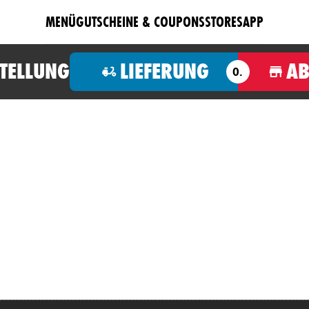
MENÜ
GUTSCHEINE & COUPONS
STORES
APP
STELLUNG
LIEFERUNG
A
O.