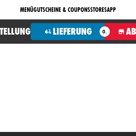
MENÜ
GUTSCHEINE & COUPONS
STORES
APP
STELLUNG
LIEFERUNG
A
O.