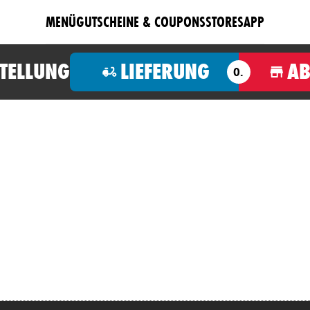
MENÜ
GUTSCHEINE & COUPONS
STORES
APP
STELLUNG
LIEFERUNG
A
O.