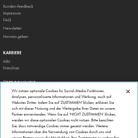
Kunden-Feedback
Impressum
FAQ
Newsletter
Hinweis geben
KARRIERE
Jobs
Franchise
ÜBER DOMINO'S
Storesuche
Wir nutzen optionale Cookies für Social-Media-Funktionen,
Analysen, personalisierte Informationen und Werbung, auch auf
Presse
Websites Dritter. Indem Sie auf 'ZUSTIMMEN' klicken, erklären Sie
Domino's App
sich mit dieser Nutzung und der Weitergabe Ihrer Daten an unsere
Partner einverstanden. Wenn Sie auf ‘NICHT ZUSTIMMEN’ klicken,
Unternehmen
werden wir diese optionalen Cookies nicht nutzen. Bitte beachten
Geschenkgutscheine
Sie, dass notwendige Cookies immer gesetzt werden. Weitere
Informationen über die Verwendung von Cookies durch uns und
Cookie Einstellungen
unsere Partner sowie die Möglichkeit, Ihre Zustimmung zu widerrufen,