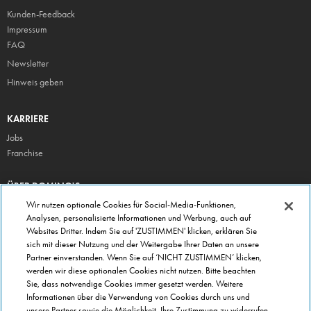
Kunden-Feedback
Impressum
FAQ
Newsletter
Hinweis geben
KARRIERE
Jobs
Franchise
ÜBER DOMINO'S
Storesuche
Wir nutzen optionale Cookies für Social-Media-Funktionen,
Analysen, personalisierte Informationen und Werbung, auch auf
Presse
Websites Dritter. Indem Sie auf 'ZUSTIMMEN' klicken, erklären Sie
Domino's App
sich mit dieser Nutzung und der Weitergabe Ihrer Daten an unsere
Partner einverstanden. Wenn Sie auf ‘NICHT ZUSTIMMEN’ klicken,
Unternehmen
werden wir diese optionalen Cookies nicht nutzen. Bitte beachten
Geschenkgutscheine
Sie, dass notwendige Cookies immer gesetzt werden. Weitere
Informationen über die Verwendung von Cookies durch uns und
Cookie Einstellungen
unsere Partner sowie die Möglichkeit, Ihre Zustimmung zu widerrufen,