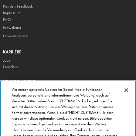
Kunden-Feedback
Impressum
FAQ
Newsletter
Hinweis geben
KARRIERE
Jobs
Franchise
ÜBER DOMINO'S
Storesuche
Wir nutzen optionale Cookies für Social-Media-Funktionen,
Analysen, personalisierte Informationen und Werbung, auch auf
Presse
Websites Dritter. Indem Sie auf 'ZUSTIMMEN' klicken, erklären Sie
Domino's App
sich mit dieser Nutzung und der Weitergabe Ihrer Daten an unsere
Partner einverstanden. Wenn Sie auf ‘NICHT ZUSTIMMEN’ klicken,
Unternehmen
werden wir diese optionalen Cookies nicht nutzen. Bitte beachten
Geschenkgutscheine
Sie, dass notwendige Cookies immer gesetzt werden. Weitere
Informationen über die Verwendung von Cookies durch uns und
Cookie Einstellungen
unsere Partner sowie die Möglichkeit, Ihre Zustimmung zu widerrufen,