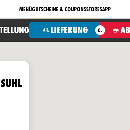
MENÜ
GUTSCHEINE & COUPONS
STORES
APP
STELLUNG
LIEFERUNG
A
O.
 SUHL