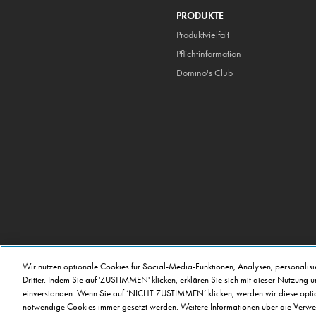
PRODUKTE
Produktvielfalt
Pflicht
information
Domino's Club
Wir nutzen optionale Cookies für Social-Media-Funktionen, Analysen, personalis
Dritter. Indem Sie auf 'ZUSTIMMEN' klicken, erklären Sie sich mit dieser Nutzung 
einverstanden. Wenn Sie auf ‘NICHT ZUSTIMMEN’ klicken, werden wir diese option
notwendige Cookies immer gesetzt werden. Weitere Informationen über die Verwe