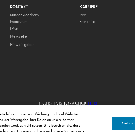
KONTAKT
KARRIERE
Kunden-Feedback
Jobs
Impressum
Franchise
FAQ
Newsletter
Hinweis geben
ENGLISH VISITOR? CLICK
HERE
ierte Informationen und Werbung, auch auf Websites
und der Weitergabe Ihrer Daten an unsere Partner
Zustim
alen Cookies nicht nutzen. Bitte beachten Sie, dass
Copyright © Domino's Pizza Deutschland GmbH 2026
ndung von Cookies durch uns und unsere Partner sowie