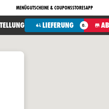
MENÜ
GUTSCHEINE & COUPONS
STORES
APP
STELLUNG
LIEFERUNG
A
O.