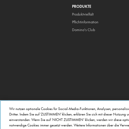
PRODUKTE
Produktvielfalt
Pflicht
information
Domino's Club
Wir nutzen optionale Cookies für Social-Media-Funktionen, Analysen, personalis
Dritter. Indem Sie auf 'ZUSTIMMEN' klicken, erklären Sie sich mit dieser Nutzung 
einverstanden. Wenn Sie auf ‘NICHT ZUSTIMMEN’ klicken, werden wir diese option
notwendige Cookies immer gesetzt werden. Weitere Informationen über die Verwe