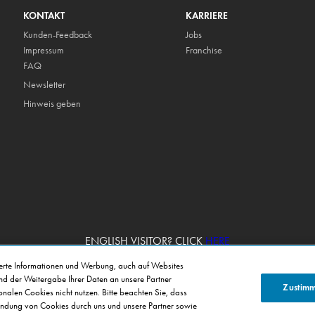
KONTAKT
KARRIERE
Kunden-Feedback
Jobs
Impressum
Franchise
FAQ
Newsletter
Hinweis geben
ENGLISH VISITOR? CLICK
HERE
ierte Informationen und Werbung, auch auf Websites
und der Weitergabe Ihrer Daten an unsere Partner
Zustim
alen Cookies nicht nutzen. Bitte beachten Sie, dass
Copyright © Domino's Pizza Deutschland GmbH 2026
ndung von Cookies durch uns und unsere Partner sowie