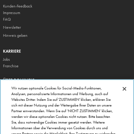
Kunden-Feedback
Impressum
FAQ
Newsletter
Hinweis geben
KARRIERE
Jobs
Franchise
ÜBER DOMINO'S
Storesuche
Wir nutzen optionale Cookies für Social-Media-Funktionen,
Analysen, personalisierte Informationen und Werbung, auch auf
Presse
Websites Dritter. Indem Sie auf 'ZUSTIMMEN' klicken, erklären Sie
Domino's App
sich mit dieser Nutzung und der Weitergabe Ihrer Daten an unsere
Partner einverstanden. Wenn Sie auf ‘NICHT ZUSTIMMEN’ klicken,
Unternehmen
werden wir diese optionalen Cookies nicht nutzen. Bitte beachten
Geschenkgutscheine
Sie, dass notwendige Cookies immer gesetzt werden. Weitere
Informationen über die Verwendung von Cookies durch uns und
Cookie Einstellungen
unsere Partner sowie die Möglichkeit, Ihre Zustimmung zu widerrufen,