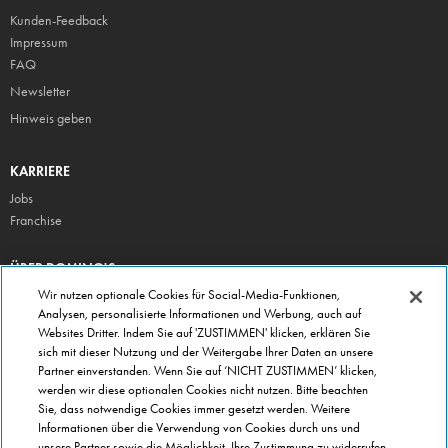
Kunden-Feedback
Impressum
FAQ
Newsletter
Hinweis geben
KARRIERE
Jobs
Franchise
ÜBER DOMINO'S
Storesuche
Wir nutzen optionale Cookies für Social-Media-Funktionen,
Analysen, personalisierte Informationen und Werbung, auch auf
Presse
Websites Dritter. Indem Sie auf 'ZUSTIMMEN' klicken, erklären Sie
Domino's App
sich mit dieser Nutzung und der Weitergabe Ihrer Daten an unsere
Partner einverstanden. Wenn Sie auf ‘NICHT ZUSTIMMEN’ klicken,
Unternehmen
werden wir diese optionalen Cookies nicht nutzen. Bitte beachten
Geschenkgutscheine
Sie, dass notwendige Cookies immer gesetzt werden. Weitere
Informationen über die Verwendung von Cookies durch uns und
Cookie Einstellungen
unsere Partner sowie die Möglichkeit, Ihre Zustimmung zu widerrufen,