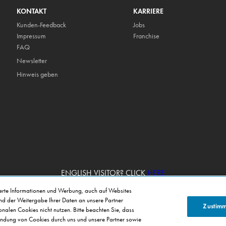
KONTAKT
KARRIERE
Kunden-Feedback
Jobs
Impressum
Franchise
FAQ
Newsletter
Hinweis geben
ENGLISH VISITOR? CLICK
HERE
ierte Informationen und Werbung, auch auf Websites
und der Weitergabe Ihrer Daten an unsere Partner
Zustim
alen Cookies nicht nutzen. Bitte beachten Sie, dass
Copyright © Domino's Pizza Deutschland GmbH 2026
ndung von Cookies durch uns und unsere Partner sowie