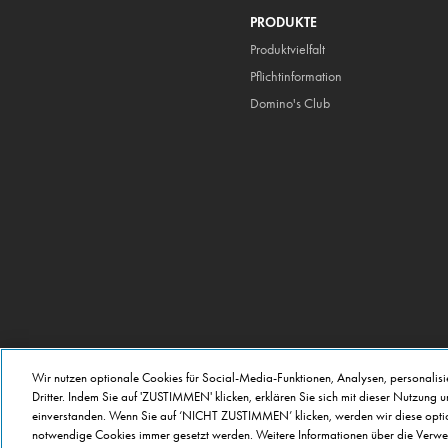
PRODUKTE
Produktvielfalt
Pflicht
information
Domino's Club
Wir nutzen optionale Cookies für Social-Media-Funktionen, Analysen, personalis
Dritter. Indem Sie auf 'ZUSTIMMEN' klicken, erklären Sie sich mit dieser Nutzung 
einverstanden. Wenn Sie auf ‘NICHT ZUSTIMMEN’ klicken, werden wir diese option
notwendige Cookies immer gesetzt werden. Weitere Informationen über die Verwe