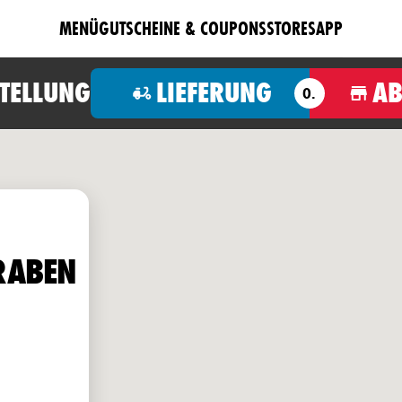
MENÜ
GUTSCHEINE & COUPONS
STORES
APP
STELLUNG
LIEFERUNG
A
O.
RABEN