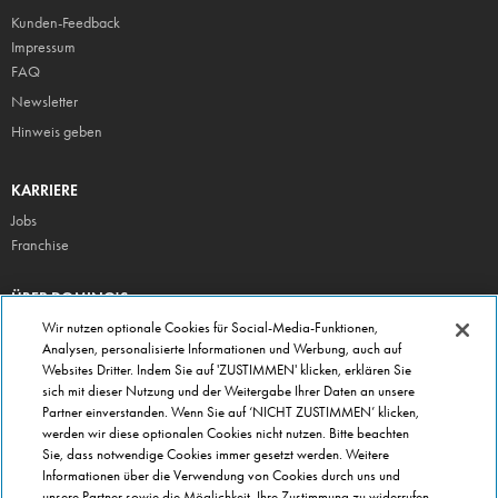
Kunden-Feedback
Impressum
FAQ
Newsletter
Hinweis geben
KARRIERE
Jobs
Franchise
ÜBER DOMINO'S
Storesuche
Wir nutzen optionale Cookies für Social-Media-Funktionen,
Analysen, personalisierte Informationen und Werbung, auch auf
Presse
Websites Dritter. Indem Sie auf 'ZUSTIMMEN' klicken, erklären Sie
Domino's App
sich mit dieser Nutzung und der Weitergabe Ihrer Daten an unsere
Partner einverstanden. Wenn Sie auf ‘NICHT ZUSTIMMEN’ klicken,
Unternehmen
werden wir diese optionalen Cookies nicht nutzen. Bitte beachten
Geschenkgutscheine
Sie, dass notwendige Cookies immer gesetzt werden. Weitere
Informationen über die Verwendung von Cookies durch uns und
Cookie Einstellungen
unsere Partner sowie die Möglichkeit, Ihre Zustimmung zu widerrufen,