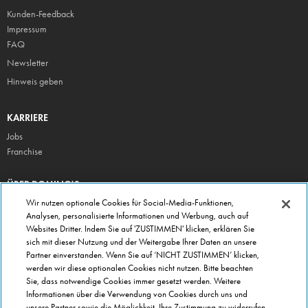
Kunden-Feedback
Impressum
FAQ
Newsletter
Hinweis geben
KARRIERE
Jobs
Franchise
ÜBER DOMINO'S
Storesuche
Wir nutzen optionale Cookies für Social-Media-Funktionen,
Analysen, personalisierte Informationen und Werbung, auch auf
Presse
Websites Dritter. Indem Sie auf 'ZUSTIMMEN' klicken, erklären Sie
Domino's App
sich mit dieser Nutzung und der Weitergabe Ihrer Daten an unsere
Partner einverstanden. Wenn Sie auf ‘NICHT ZUSTIMMEN’ klicken,
Unternehmen
werden wir diese optionalen Cookies nicht nutzen. Bitte beachten
Geschenkgutscheine
Sie, dass notwendige Cookies immer gesetzt werden. Weitere
Informationen über die Verwendung von Cookies durch uns und
Cookie Einstellungen
unsere Partner sowie die Möglichkeit, Ihre Zustimmung zu widerrufen,