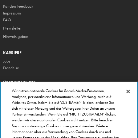
Kunden-Feedback
Impressum
FAQ
Newsletter
Hinweis geben
KARRIERE
Jobs
Franchise
ÜBER DOMINO'S
Storesuche
Wir nutzen optionale Cookies für Social-Media-Funktionen,
Analysen, personalisierte Informationen und Werbung, auch auf
Presse
Websites Dritter. Indem Sie auf 'ZUSTIMMEN' klicken, erklären Sie
Domino's App
sich mit dieser Nutzung und der Weitergabe Ihrer Daten an unsere
Partner einverstanden. Wenn Sie auf ‘NICHT ZUSTIMMEN’ klicken,
Unternehmen
werden wir diese optionalen Cookies nicht nutzen. Bitte beachten
Geschenkgutscheine
Sie, dass notwendige Cookies immer gesetzt werden. Weitere
Informationen über die Verwendung von Cookies durch uns und
Cookie Einstellungen
unsere Partner sowie die Möglichkeit, Ihre Zustimmung zu widerrufen,