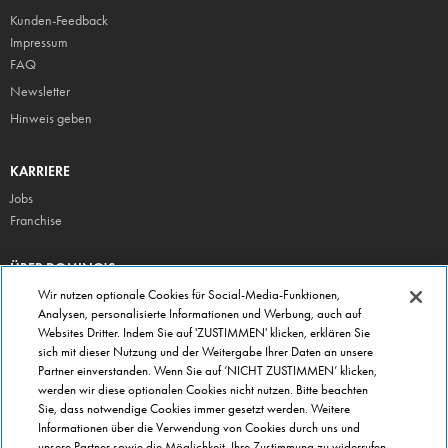
Kunden-Feedback
Impressum
FAQ
Newsletter
Hinweis geben
KARRIERE
Jobs
Franchise
ÜBER DOMINO'S
Storesuche
Wir nutzen optionale Cookies für Social-Media-Funktionen,
Analysen, personalisierte Informationen und Werbung, auch auf
Presse
Websites Dritter. Indem Sie auf 'ZUSTIMMEN' klicken, erklären Sie
Domino's App
sich mit dieser Nutzung und der Weitergabe Ihrer Daten an unsere
Partner einverstanden. Wenn Sie auf ‘NICHT ZUSTIMMEN’ klicken,
Unternehmen
werden wir diese optionalen Cookies nicht nutzen. Bitte beachten
Geschenkgutscheine
Sie, dass notwendige Cookies immer gesetzt werden. Weitere
Informationen über die Verwendung von Cookies durch uns und
Cookie Einstellungen
unsere Partner sowie die Möglichkeit, Ihre Zustimmung zu widerrufen,